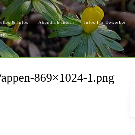
elles & Infos
Abendruh Intern
Infos Für Bewerber
akt
appen-869×1024-1.png