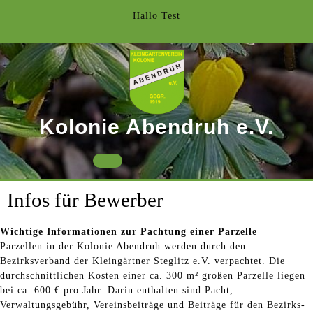
Skip
Hallo Test
to
content
Kolonie Abendruh e.V.
Open
Button
Infos für Bewerber
Wichtige Informationen zur Pachtung einer Parzelle
Parzellen in der Kolonie Abendruh werden durch den
Bezirksverband der Kleingärtner Steglitz e.V. verpachtet. Die
durchschnittlichen Kosten einer ca. 300 m² großen Parzelle liegen
bei ca. 600 € pro Jahr. Darin enthalten sind Pacht,
Verwaltungsgebühr, Vereinsbeiträge und Beiträge für den Bezirks-