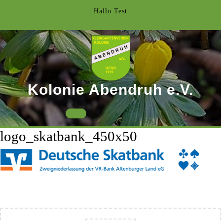
Skip
Hallo Test
to
content
Kolonie Abendruh e.V.
Open
logo_skatbank_450x50
Button